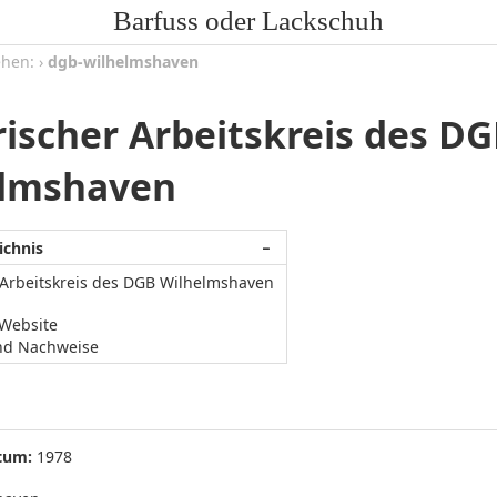
Barfuss oder Lackschuh
ehen:
›
dgb-wilhelmshaven
rischer Arbeitskreis des D
elmshaven
ichnis
−
 Arbeitskreis des DGB Wilhelmshaven
/Website
nd Nachweise
tum:
1978