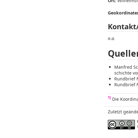
Ort:
Wilhelms
Geokordinaten
Kontakt
n.a.
Quelle
Manfred Sc
schichte vo
Rundbrief N
Rundbrief N
1)
Die Koordina
Zuletzt geände