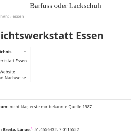
Barfuss oder Lackschuh
ehen:
›
essen
ichtswerkstatt Essen
ichnis
−
rkstatt Essen
/Website
nd Nachweise
tum:
nicht klar, erste mir bekannte Quelle 1987
1)
 Breite, Länge:
51.4556432, 7.0115552