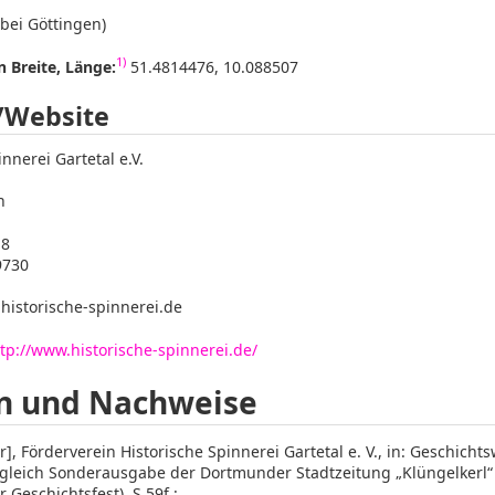
bei Göttingen)
1)
 Breite, Länge:
51.4814476, 10.088507
/Website
nnerei Gartetal e.V.
n
18
9730
]historische-spinnerei.de
tp://www.historische-spinnerei.de/
n und Nachweise
], Förderverein Historische Spinnerei Gartetal e. V., in: Geschichts
ugleich Sonderausgabe der Dortmunder Stadtzeitung „Klüngelkerl
Geschichtsfest), S.59f.: