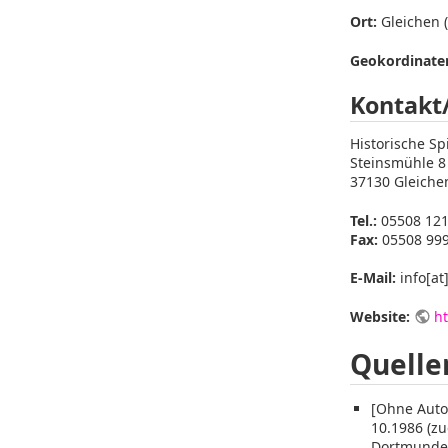
Ort:
Gleichen (
Geokordinaten
Kontakt
Historische Spi
Steinsmühle 8
37130 Gleiche
Tel.:
05508 12
Fax:
05508 99
E-Mail:
info[at
Website:
ht
Quelle
[Ohne Autor
10.1986 (z
Dortmunder 