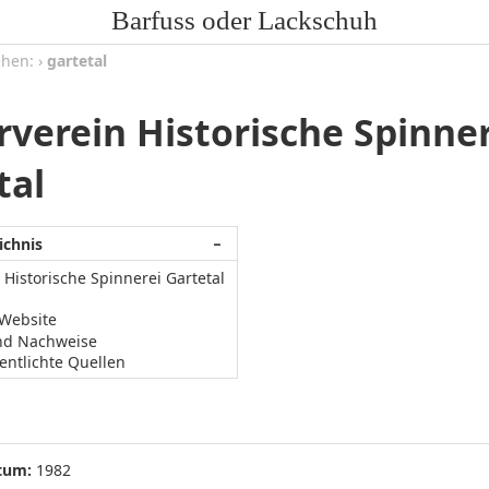
Barfuss oder Lackschuh
ehen:
›
gartetal
rverein Historische Spinner
tal
ichnis
−
 Historische Spinnerei Gartetal
/Website
nd Nachweise
entlichte Quellen
tum:
1982