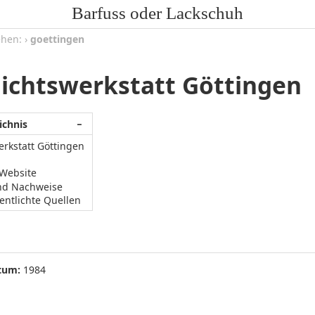
Barfuss oder Lackschuh
ehen:
›
goettingen
ichtswerkstatt Göttingen
ichnis
−
rkstatt Göttingen
/Website
nd Nachweise
entlichte Quellen
tum:
1984