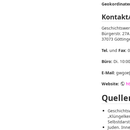
Geokordinaten
Kontakt
Geschichtswerk
Bürgerstr. 27A
37073 Götting
Tel.
und
Fax
: 
Büro:
Di. 10:00
E-Mail:
gwgoe[
Website:
ht
Quelle
Geschichts
„Klüngelke
Selbstdarst
Juden. Inn