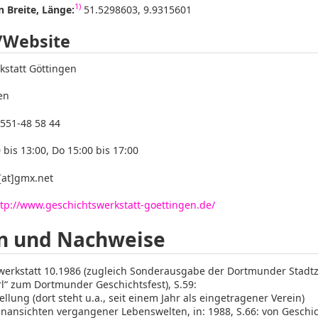
1)
 Breite, Länge:
51.5298603, 9.9315601
/Website
statt Göttingen
en
0551-48 58 44
 bis 13:00, Do 15:00 bis 17:00
at]gmx.net
tp://www.geschichtswerkstatt-goettingen.de/
n und Nachweise
werkstatt 10.1986 (zugleich Sonderausgabe der Dortmunder Stadt
rl“ zum Dortmunder Geschichtsfest), S.59:
ellung (dort steht u.a., seit einem Jahr als eingetragener Verein)
enansichten vergangener Lebenswelten, in: 1988, S.66: von Geschi