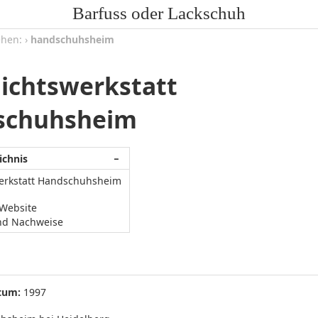
Barfuss oder Lackschuh
ehen:
›
handschuhsheim
ichtswerkstatt
schuhsheim
ichnis
−
erkstatt Handschuhsheim
/Website
nd Nachweise
tum:
1997