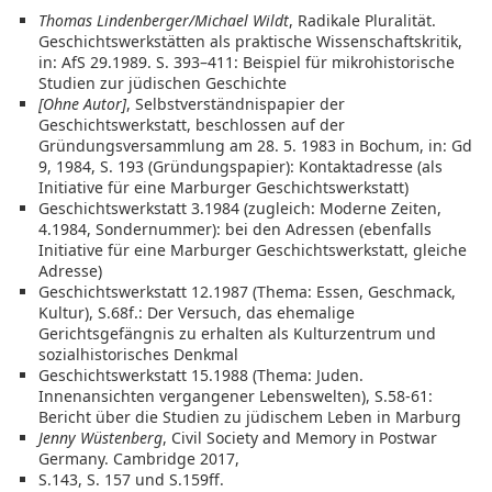
Thomas Lindenberger/Michael Wildt
, Radikale Pluralität.
Geschichtswerkstätten als praktische Wissenschaftskritik,
in: AfS 29.1989. S. 393–411: Beispiel für mikrohistorische
Studien zur jüdischen Geschichte
[Ohne Autor]
, Selbstverständnispapier der
Geschichtswerkstatt, beschlossen auf der
Gründungsversammlung am 28. 5. 1983 in Bochum, in: Gd
9, 1984, S. 193 (Gründungspapier): Kontaktadresse (als
Initiative für eine Marburger Geschichtswerkstatt)
Geschichtswerkstatt 3.1984 (zugleich: Moderne Zeiten,
4.1984, Sondernummer): bei den Adressen (ebenfalls
Initiative für eine Marburger Geschichtswerkstatt, gleiche
Adresse)
Geschichtswerkstatt 12.1987 (Thema: Essen, Geschmack,
Kultur), S.68f.: Der Versuch, das ehemalige
Gerichtsgefängnis zu erhalten als Kulturzentrum und
sozialhistorisches Denkmal
Geschichtswerkstatt 15.1988 (Thema: Juden.
Innenansichten vergangener Lebenswelten), S.58-61:
Bericht über die Studien zu jüdischem Leben in Marburg
Jenny Wüstenberg
, Civil Society and Memory in Postwar
Germany. Cambridge 2017,
S.143, S. 157 und S.159ff.