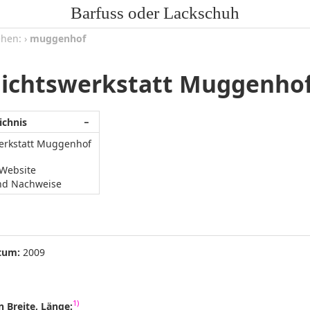
Barfuss oder Lackschuh
ehen:
›
muggenhof
ichtswerkstatt Muggenho
ichnis
−
erkstatt Muggenhof
/Website
nd Nachweise
tum:
2009
1)
 Breite, Länge: