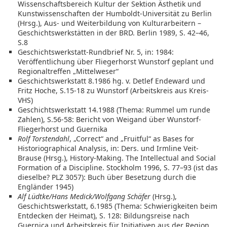
Wissenschaftsbereich Kultur der Sektion Ästhetik und
Kunstwissenschaften der Humboldt-Universität zu Berlin
(Hrsg.), Aus- und Weiterbildung von Kulturarbeitern –
Geschichtswerkstätten in der BRD. Berlin 1989, S. 42–46,
S.8
Geschichtswerkstatt-Rundbrief Nr. 5, in: 1984:
Veröffentlichung über Fliegerhorst Wunstorf geplant und
Regionaltreffen „Mittelweser“
Geschichtswerkstatt 8.1986 hg. v. Detlef Endeward und
Fritz Hoche, S.15-18 zu Wunstorf (Arbeitskreis aus Kreis-
VHS)
Geschichtswerkstatt 14.1988 (Thema: Rummel um runde
Zahlen), S.56-58: Bericht von Weigand über Wunstorf-
Fliegerhorst und Guernika
Rolf Torstendahl
, „Correct“ and „Fruitful“ as Bases for
Historiographical Analysis, in: Ders. und Irmline Veit-
Brause (Hrsg.), History-Making. The Intellectual and Social
Formation of a Discipline. Stockholm 1996, S. 77–93 (ist das
dieselbe? PLZ 3057): Buch über Besetzung durch die
Engländer 1945)
Alf Lüdtke/Hans Medick/Wolfgang Schäfer
(Hrsg.),
Geschichtswerkstatt, 6.1985 (Thema: Schwierigkeiten beim
Entdecken der Heimat), S. 128: Bildungsreise nach
Guernica und Arbeitskreis für Initiativen aus der Region