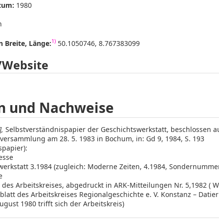
tum:
1980
h
1)
 Breite, Länge:
50.1050746, 8.767383099
/Website
n und Nachweise
],
Selbstverständnispapier der Geschichtswerkstatt, beschlossen a
versammlung am 28. 5. 1983 in Bochum, in: Gd 9, 1984, S. 193
papier):
esse
erkstatt 3.1984 (zugleich: Moderne Zeiten, 4.1984, Sondernummer)
e
 des Arbeitskreises, abgedruckt in ARK-Mitteilungen Nr. 5,1982 ( We
blatt des Arbeitskreises Regionalgeschichte e. V. Konstanz – Datier
ugust 1980 trifft sich der Arbeitskreis)