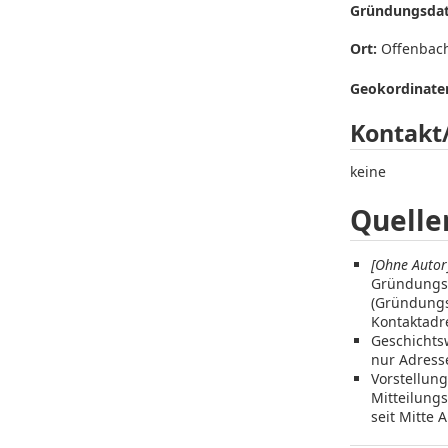
Gründungsda
Ort:
Offenbac
Geokordinaten
Kontakt
keine
Quelle
[Ohne Autor
Gründungs
(Gründungs
Kontaktadr
Geschichtsw
nur Adress
Vorstellung
Mitteilungs
seit Mitte A