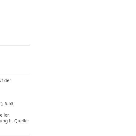
uf der
, S.53:
ller.
ung lt. Quelle: