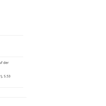
uf der
), S.53