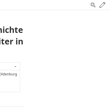
hichte
ter in
−
n Oldenburg