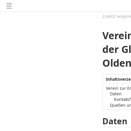
Zuletzt anges
Verei
der G
Olde
Inhaltsverze
Verein zur E
Daten
Kontakt
Quellen u
Daten