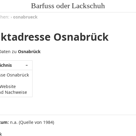
Barfuss oder Lackschuh
ehen:
›
osnabrueck
ktadresse Osnabrück
 Daten zu
Osnabrück
ichnis
−
sse Osnabrück
/Website
nd Nachweise
tum:
n.a. (Quelle von 1984)
k