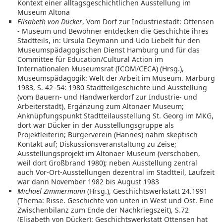
Kontext einer alltagsgeschichtlichen Ausstellung im
Museum Altona
Elisabeth von Dücker
, Vom Dorf zur Industriestadt: Ottensen
- Museum und Bewohner entdecken die Geschichte ihres
Stadtteils, in: Ursula Deymann und Udo Liebelt für den
Museumspädagogischen Dienst Hamburg und für das
Committee für Education/Cultural Action im
Internationalen Museumsrat (ICOM/CECA) (Hrsg.),
Museumspädagogik: Welt der Arbeit im Museum. Marburg
1983, S. 42–54: 1980 Stadtteilgeschichte und Ausstellung
(vom Bauern- und Handwerkerdorf zur Industrie- und
Arbeiterstadt), Ergänzung zum Altonaer Museum;
Anknüpfungspunkt Stadtteilausstellung St. Georg im MKG,
dort war Dücker in der Ausstellungsgruppe als
Projektleiterin; Bürgerverein (Hannes) nahm skeptisch
Kontakt auf; Diskussionsveranstaltung zu Zeise;
Ausstellungsprojekt im Altonaer Museum (verschoben,
weil dort Großbrand 1980); neben Ausstellung zentral
auch Vor-Ort-Ausstellungen dezentral im Stadtteil, Laufzeit
war dann November 1982 bis August 1983
Michael Zimmermann
(Hrsg.), Geschichtswerkstatt 24.1991
(Thema: Risse. Geschichte von unten in West und Ost. Eine
Zwischenbilanz zum Ende der Nachkriegszeit), S.72
(Elisabeth von Dücker): Geschichtswerkstatt Ottensen hat