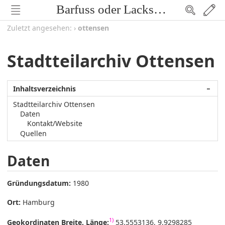
Barfuss oder Lackschuh
Zuletzt angesehen:
›
ottensen
Stadtteilarchiv Ottensen
Inhaltsverzeichnis
−
Stadtteilarchiv Ottensen
Daten
Kontakt/Website
Quellen
Daten
Gründungsdatum:
1980
Ort:
Hamburg
1)
Geokordinaten Breite, Länge:
53.5553136, 9.9298285