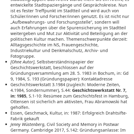
entwickelte Stadtspaziergänge und Gesprächskreise. Nun
ist es fester Treffpunkt im Stadtteil und wird auch von
Schüler/innen und Forscher/innen genutzt. Es ist nicht nur
„Aufbewahrungs- und Forschungsstelle“, sondern will
auch Erfahrungen über die Spurensicherung im Stadtteil
weitergeben und Mut zur Aktivität und Beteiligung an der
politischen Kultur machen. Themenschwerpunkte derzeit:
Alltagsgeschichte im NS, Frauengeschichte,
Industriekultur und Denkmalschutz, Archiv- und
Fotogruppe.
[Ohne Autor]
, Selbstverständnispapier der
Geschichtswerkstatt, beschlossen auf der
Gründungsversammlung am 28. 5. 1983 in Bochum, in: Gd
9, 1984, S. 193 (Gründungspapier): Kontaktadresse
Geschichtswerkstatt 3.1984 (zugleich: Moderne Zeiten,
4.1984, Sondernummer), S.44:
Geschichtswerkstatt Nr. 7,
in: 1985
, S.1-10: Resümee zum Geschichtsfest in Hamburg,
Ottensen ist sicherlich am aktivsten, Frau Abramowski hat
geholfen.
Essen, Geschmack, Kultur, in: 1987: Erfolgreich Drahtsifte-
Fabrik gekauft
Jenny Wüstenberg
, Civil Society and Memory in Postwar
Germany. Cambridge 2017, S.142: Gründungsanlasse: Im