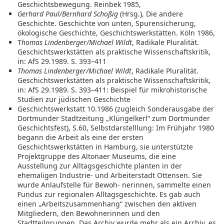
Geschichtsbewegung. Reinbek 1985,
Gerhard Paul/Bernhard Schoßig
(Hrsg.), Die andere
Geschichte. Geschichte von unten, Spurensicherung,
ökologische Geschichte, Geschichtswerkstätten. Köln 1986,
T
homas Lindenberger/Michael Wildt
, Radikale Pluralität.
Geschichtswerkstätten als praktische Wissenschaftskritik,
in: AfS 29.1989. S. 393–411
Thomas Lindenberger/Michael Wildt
, Radikale Pluralität.
Geschichtswerkstätten als praktische Wissenschaftskritik,
in: AfS 29.1989. S. 393–411: Beispiel für mikrohistorische
Studien zur jüdischen Geschichte
Geschichtswerkstatt 10.1986 (zugleich Sonderausgabe der
Dortmunder Stadtzeitung „Klüngelkerl“ zum Dortmunder
Geschichtsfest), S.60, Selbstdarstelllung: Im Frühjahr 1980
begann die Arbeit als eine der ersten
Geschichtswerkstätten in Hamburg, sie unterstützte
Projektgruppe des Altonaer Museums, die eine
Ausstellung zur Alltagsgeschichte planten in der
ehemaligen Industrie- und Arbeiterstadt Ottensen. Sie
wurde Anlaufstelle für Bewoh- nerinnen, sammelte einen
Fundus zur regionalen Alltagsgeschichte. Es gab auch
einen „Arbeitszusammenhang“ zwischen den aktiven
Mitgliedern, den Bewohnerinnen und den
Stadtteilgruppen. Das Archiv wurde mehr als ein Archiv, es