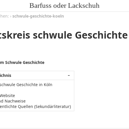
Barfuss oder Lackschuh
ehen:
›
schwule-geschichte-koeln
tskreis schwule Geschichte
m Schwule Geschichte
ichnis
−
 schwule Geschichte in Köln
/Website
nd Nachweise
entlichte Quellen (Sekundärliteratur)