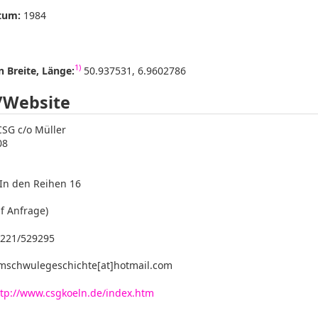
tum:
1984
1)
 Breite, Länge:
50.937531, 6.9602786
/Website
SG c/o Müller
08
In den Reihen 16
f Anfrage)
221/529295
mschwulegeschichte[at]hotmail.com
ttp://www.csgkoeln.de/index.htm