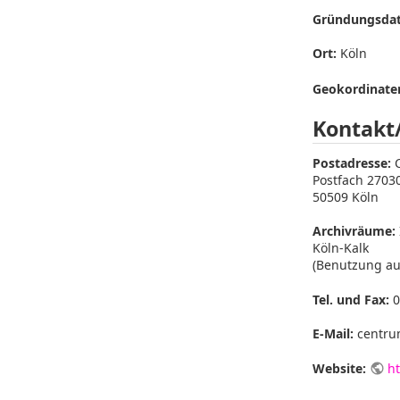
Gründungsda
Ort:
Köln
Geokordinaten
Kontakt
Postadresse:
C
Postfach 2703
50509 Köln
Archivräume:
Köln-Kalk
(Benutzung au
Tel. und Fax:
0
E-Mail:
centru
Website:
h