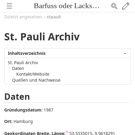
Barfuss oder Lackschuh
Zuletzt angesehen:
›
stpauli
St. Pauli Archiv
Inhaltsverzeichnis
−
St. Pauli Archiv
Daten
Kontakt/Website
Quellen und Nachweise
Daten
Gründungsdatum:
1987
Ort:
Hamburg
1)
Geokordinaten Breite, Länge:
53.5535015, 9.9618291