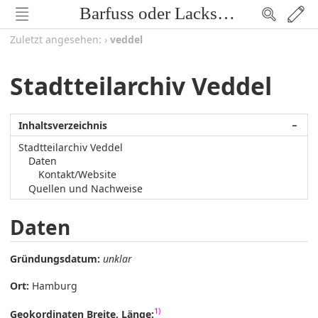
Barfuss oder Lackschuh
Zuletzt angesehen:
›
veddel
Stadtteilarchiv Veddel
Inhaltsverzeichnis
−
Stadtteilarchiv Veddel
Daten
Kontakt/Website
Quellen und Nachweise
Daten
Gründungsdatum:
unklar
Ort:
Hamburg
1)
Geokordinaten Breite, Länge: